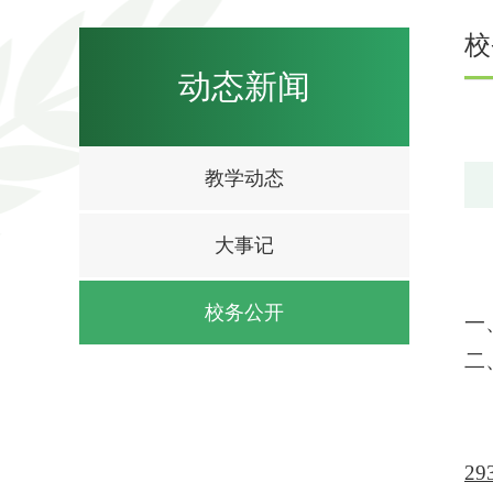
校
动态新闻
教学动态
大事记
校务公开
一
二
2