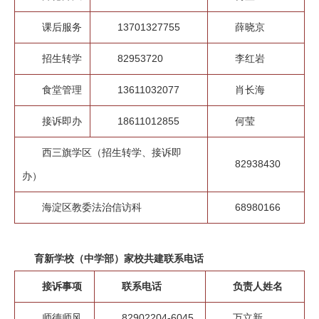
招
课后服务
13701327755
薛晓京
生
招生转学
82953720
李红岩
通
食堂管理
13611032077
肖长海
知
接诉即办
18611012855
何莹
联
西三旗学区（招生转学、接诉即
82938430
系
办）
我
海淀区教委法治信访科
68980166
们
育新学校（中学部）家校共建联系电话
接诉事项
联系电话
负责人姓名
师德师风
82902204-6045
万立新