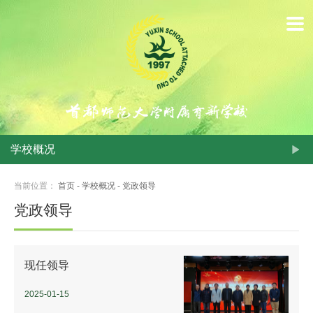
首
页
学
校
概
学校概况
况
当前位置：
首页
-
学校概况
-
党政领导
动
党政领导
态
新
现任领导
闻
2025-01-15
学