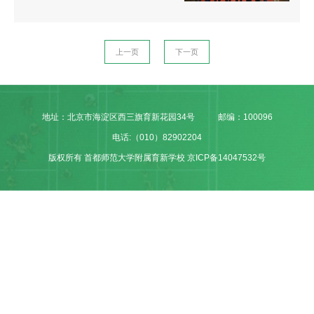
校
荣
上一页
下一页
誉
集
地址：北京市海淀区西三旗育新花园34号
邮编：100096
团
电话:（010）82902204
版权所有 首都师范大学附属育新学校 京ICP备14047532号
校
信
息
家
委
会