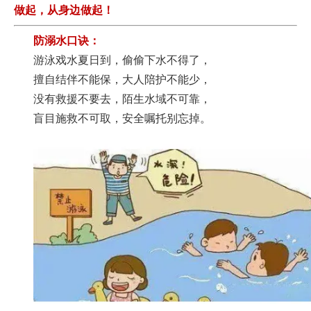
做起，从身边做起！
校
防溺水口诀：
荣
游泳戏水夏日到，
偷偷下水不得了，
擅自结伴不能保，
大人陪护不能少，
誉
没有救援不要去，
陌生水域不可靠，
集
盲目施救不可取，
安全嘱托别忘掉。
团
校
信
息
家
委
会