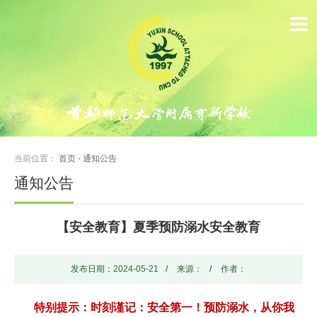
首
页
学
校
概
当前位置：
首页
-
通知公告
况
通知公告
动
【安全教育】夏季预防溺水安全教育
态
新
发布日期：2024-05-21
/
来源：
/
作者：
闻
特别提示：时刻谨记：安全第一！预防溺水，从你我
学