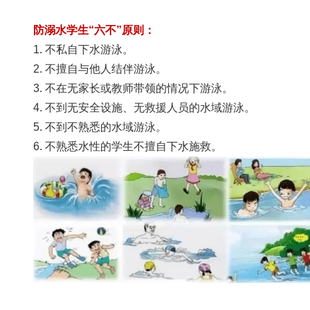
招
防溺水学生“六不”原则：
生
1. 不私自下水游泳。
2. 不擅自与他人结伴游泳。
通
3. 不在无家长或教师带领的情况下游泳。
知
4. 不到无安全设施、无救援人员的水域游泳。
5. 不到不熟悉的水域游泳。
联
6. 不熟悉水性的学生不擅自下水施救。
系
我
们