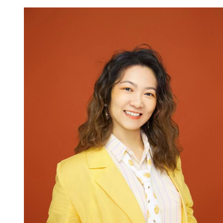
校
荣
誉
集
团
校
信
息
家
委
会