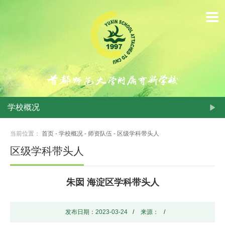
首
页
学
校
概
学校概况
况
当前位置：
首页
-
学校概况
-
师资队伍
-
区级学科带头人
动
区级学科带头人
态
朱囡 海淀区学科带头人
新
闻
发布日期：2023-03-24
/
来源：
/
学