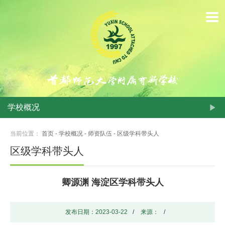
首
页
学
校
概
学校概况
况
当前位置：
首页
-
学校概况
-
师资队伍
-
区级学科带头人
动
区级学科带头人
态
卿源渊 海淀区学科带头人
新
闻
发布日期：2023-03-22
/
来源：
/
学