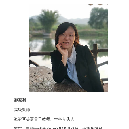
校
荣
誉
集
团
校
信
息
卿源渊
家
高级教师
委
海淀区英语骨干教师、学科带头人
会
海淀区教师进修学校中心备课组成员、兼职教研员