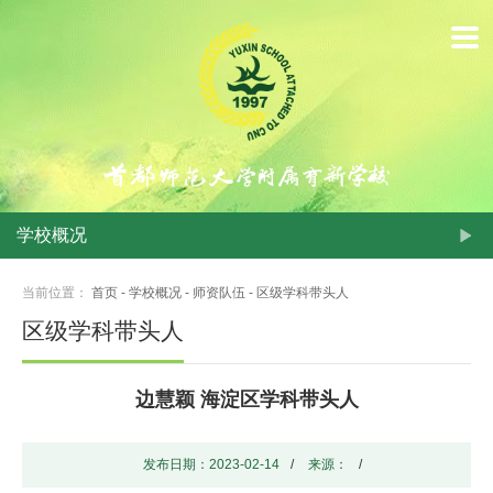
首
页
学
校
概
学校概况
况
当前位置：
首页
-
学校概况
-
师资队伍
-
区级学科带头人
动
区级学科带头人
态
边慧颖 海淀区学科带头人
新
闻
发布日期：2023-02-14
/
来源：
/
学