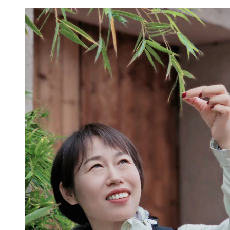
校
荣
誉
集
团
校
信
息
家
委
会