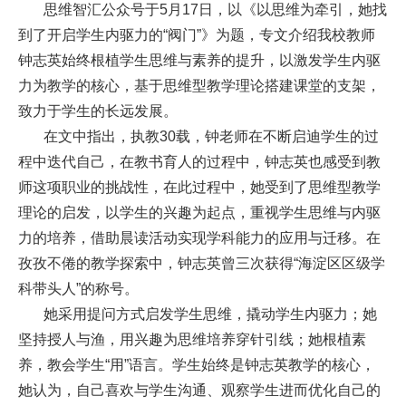
思维智汇公众号于5月17日，以《以思维为牵引，她找
校
到了开启学生内驱力的“阀门”》为题，专文介绍我校教师
钟志英
始终根植学生思维与素养的提升，以激发学生内驱
荣
力为教学的核心，基于思维型教学理论搭建课堂的支架，
誉
致力于学生的长远发展。
在文中指出，执教30载，钟老师在不断启迪学生的过
集
程中迭代自己，在教书育人的过程中，钟志英也感受到教
团
师这项职业的挑战性，
在此过程中，她受到了
思维型教学
理论的启发
，以学生的
兴趣
为起点，重视学生
思维与内驱
校
力
的培养，借助晨读活动实现学科能力的应用与迁移。在
信
孜孜不倦的教学探索中，钟志英
曾三次获得“海淀区区级学
息
科带头人”的称号。
她采用提问方式启发学生思维，撬动学生内驱力；她
家
坚持授人与渔，用兴趣为思维培养穿针引线；她根植素
委
养，教会学生“用”语言。学生始终是钟志英教学的核心，
她认为，自己喜欢与学生沟通、观察学生进而优化自己的
会