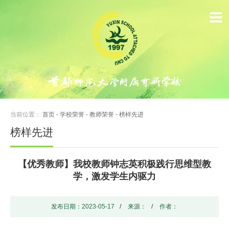
首
页
学
校
概
当前位置：
首页
-
学校荣誉
-
教师荣誉
-
榜样先进
况
榜样先进
动
【优秀教师】我校教师钟志英积极践行思维型教
态
学，激发学生内驱力
新
闻
发布日期：2023-05-17
/
来源：
/
作者：
学